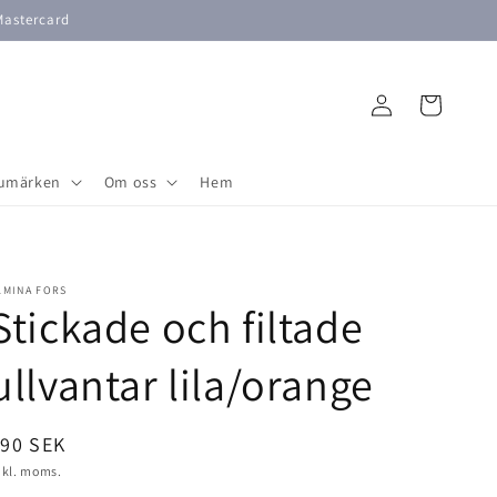
Mastercard
Logga
Varukorg
in
umärken
Om oss
Hem
LMINA FORS
Stickade och filtade
ullvantar lila/orange
rdinarie
590 SEK
ris
nkl. moms.