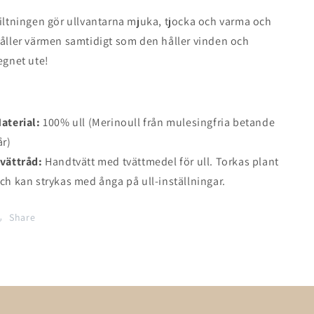
iltningen gör ullvantarna mjuka, tjocka och varma och
åller värmen samtidigt som den håller vinden och
egnet ute!
aterial:
100% ull (Merinou
ll från mulesingfria betande
år)
vättråd:
Handtvätt med tvättmedel för ull. Torkas plant
ch kan strykas med ånga på ull-inställningar.
Share