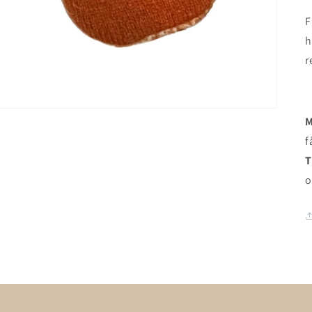
F
h
r
M
f
T
o