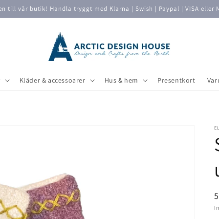
 till vår butik! Handla tryggt med Klarna | Swish | Paypal | VISA eller 
v
Kläder & accessoarer
Hus & hem
Presentkort
Var
E
O
p
I