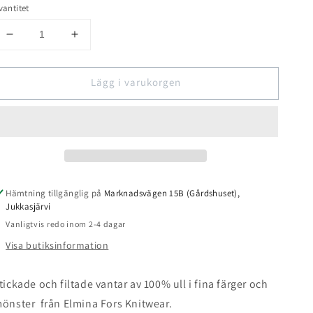
vantitet
Minska
Öka
kvantitet
kvantitet
för
för
Lägg i varukorgen
Stickade
Stickade
och
och
filtade
filtade
ullvantar
ullvantar
lila/orange
lila/orange
Hämtning tillgänglig på
Marknadsvägen 15B (Gårdshuset),
Jukkasjärvi
Vanligtvis redo inom 2-4 dagar
Visa butiksinformation
tickade och filtade vantar av 100% ull i fina färger och
önster från Elmina Fors Knitwear.