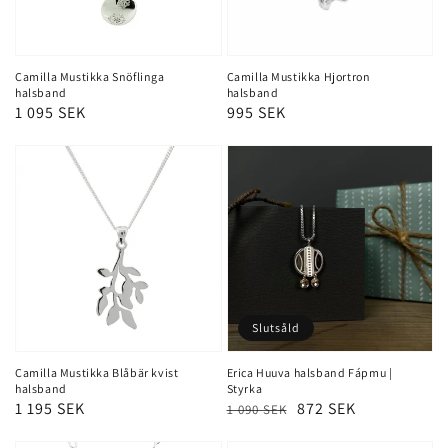
Camilla Mustikka Snöflinga
Camilla Mustikka Hjortron
halsband
halsband
Ordinarie
1 095 SEK
Ordinarie
995 SEK
pris
pris
Slutsåld
Camilla Mustikka Blåbär kvist
Erica Huuva halsband Fápmu |
halsband
Styrka
Ordinarie
1 195 SEK
Ordinarie
Försäljningspris
872 SEK
1 090 SEK
pris
pris