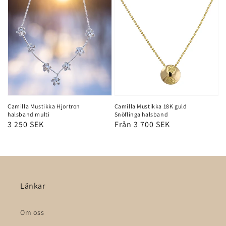
Camilla Mustikka 18K guld
Camilla Mustikka Hjortron
Snöflinga halsband
halsband multi
Ordinarie
Från 3 700 SEK
Ordinarie
3 250 SEK
pris
pris
Länkar
Om oss