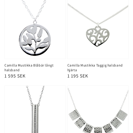
Camilla Mustikka Taggig halsband
Camilla Mustikka Blåbär långt
hjärta
halsband
Ordinarie
1 195 SEK
Ordinarie
1 595 SEK
pris
pris