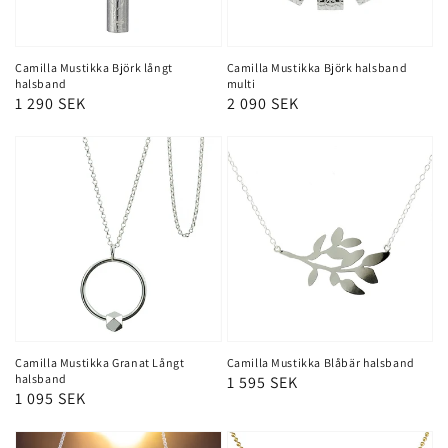
Camilla Mustikka Björk långt
Camilla Mustikka Björk halsband
halsband
multi
Ordinarie
1 290 SEK
Ordinarie
2 090 SEK
pris
pris
Camilla Mustikka Granat Långt
Camilla Mustikka Blåbär halsband
halsband
Ordinarie
1 595 SEK
Ordinarie
1 095 SEK
pris
pris