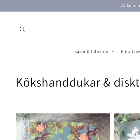
vidare
Välkommen
till
innehåll
Kåsor & tillbehör
Friluftsli
Produktserie:
Kökshanddukar & diskt