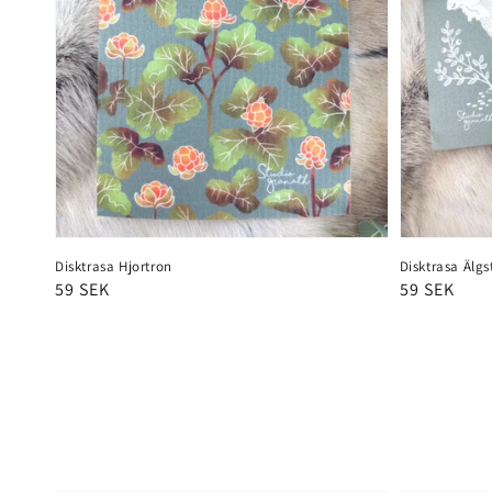
Disktrasa Hjortron
Disktrasa Älgs
Ordinarie
59 SEK
Ordinarie
59 SEK
pris
pris