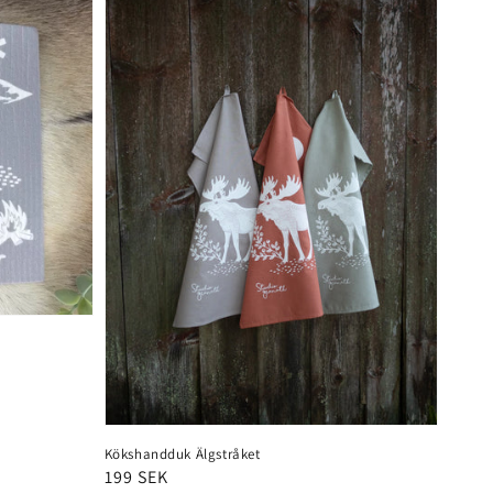
Kökshandduk Älgstråket
Ordinarie
199 SEK