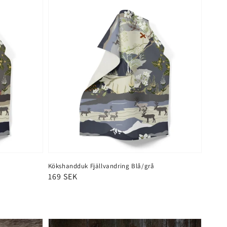
Kökshandduk Fjällvandring Blå/grå
Ordinarie
169 SEK
pris