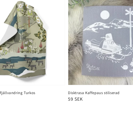
jällvandring Turkos
Disktrasa Kaffepaus stiliserad
Ordinarie
59 SEK
pris