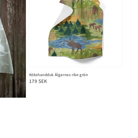
Kökshandduk Älgarnas rike grön
Ordinarie
179 SEK
pris