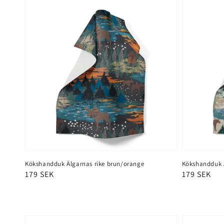
Kökshandduk Älgarnas rike brun/orange
Kökshandduk Ä
Ordinarie
179 SEK
Ordinarie
179 SEK
pris
pris