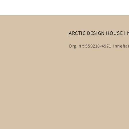
ARCTIC DESIGN HOUSE I 
Org. nr: 559218-4971 Innehar