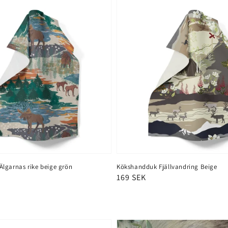
lgarnas rike beige grön
Kökshandduk Fjällvandring Beige
Ordinarie
169 SEK
pris