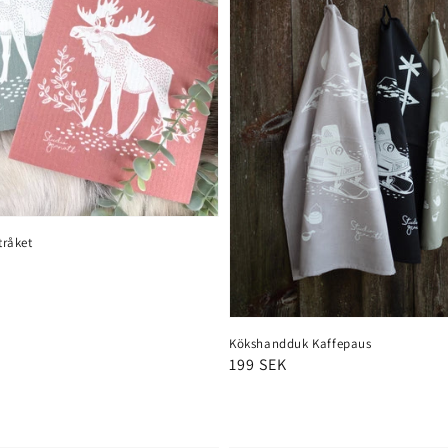
tråket
Kökshandduk Kaffepaus
Ordinarie
199 SEK
pris