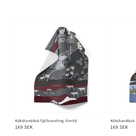
Kökshandduk Fjällvandring Vinröd
Kökshandduk F
Ordinarie
169 SEK
Ordinarie
169 SEK
pris
pris