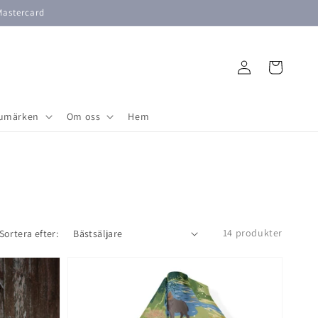
Mastercard
Logga
Varukorg
in
umärken
Om oss
Hem
14 produkter
Sortera efter: