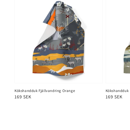
Kökshandduk Fjällvandring Orange
Kökshandduk F
Ordinarie
169 SEK
Ordinarie
169 SEK
pris
pris