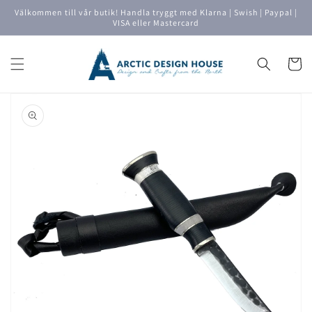
vidare
Välkommen till vår butik! Handla tryggt med Klarna | Swish | Paypal |
till
VISA eller Mastercard
innehåll
Varukor
å vidare till
roduktinformation
Öppna
media
1
i
gallerivyn