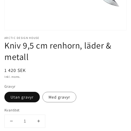
ARCTIC DESIGN HOUSE
Kniv 9,5 cm renhorn, läder &
metall
Ordinarie
1 420 SEK
pris
Inkl. moms.
Gravyr
Utan gravyr
Med gravyr
Kvantitet
Minska
Öka
kvantitet
kvantitet