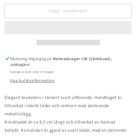
för
för
Lägg i varukorgen
Kniv
Kniv
9,5
9,5
cm
cm
renhorn,
renhorn,
läder
läder
&amp;
&amp;
metall
metall
Hämtning tillgänglig på
Marknadsvägen 15B (Gårdshuset),
Jukkasjärvi
Vanligtvis redo inom 2-4 dagar
Visa butiksinformation
Elegant brukskniv i läckert svart utförande. Handtaget är
tillverkat i mörkt läder och renhorn med skimrande
metallinlägg.
Knivbladet är ca 9,5 cm långt och tillverkat av hamrat
kolstål. Knivslidan är gjord av svart läder, med en skinnrem