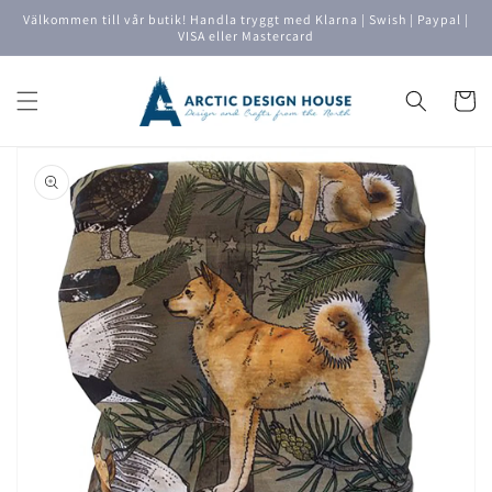
vidare
Välkommen till vår butik! Handla tryggt med Klarna | Swish | Paypal |
till
VISA eller Mastercard
innehåll
Varukor
å vidare till
roduktinformation
Öppna
media
1
i
gallerivyn