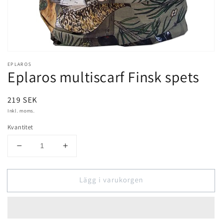
EPLAROS
Eplaros multiscarf Finsk spets
Ordinarie
219 SEK
pris
Inkl. moms.
Kvantitet
Minska
Öka
kvantitet
kvantitet
för
för
Lägg i varukorgen
Eplaros
Eplaros
multiscarf
multiscarf
Finsk
Finsk
spets
spets