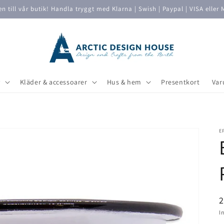
 till vår butik! Handla tryggt med Klarna | Swish | Paypal | VISA eller 
v
Kläder & accessoarer
Hus & hem
Presentkort
Var
E
O
2
p
I