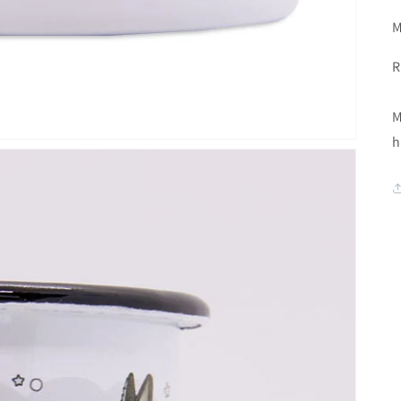
M
R
M
h