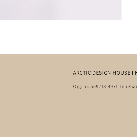
ARCTIC DESIGN HOUSE I 
Org. nr: 559218-4971 Innehar