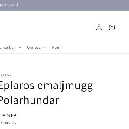
Mastercard
Logga
Varukorg
in
umärken
Om oss
Hem
PLAROS
Eplaros emaljmugg
Polarhundar
rdinarie
19 SEK
ris
nkl. moms.