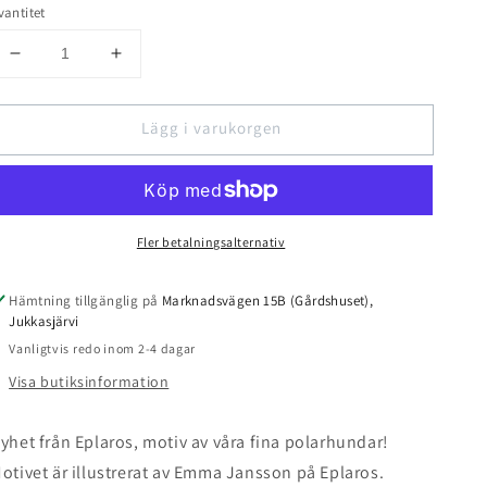
vantitet
Minska
Öka
kvantitet
kvantitet
för
för
Lägg i varukorgen
Eplaros
Eplaros
emaljmugg
emaljmugg
Polarhundar
Polarhundar
Fler betalningsalternativ
Hämtning tillgänglig på
Marknadsvägen 15B (Gårdshuset),
Jukkasjärvi
Vanligtvis redo inom 2-4 dagar
Visa butiksinformation
yhet från Eplaros, motiv av våra fina polarhundar!
otivet är illustrerat av Emma Jansson på Eplaros.