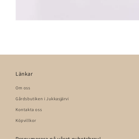
Länkar
Om oss
Gårdsbutiken i Jukkasjärvi
Kontakta oss
Köpvillkor
Prenumerera på vårat nyhetsbrev!