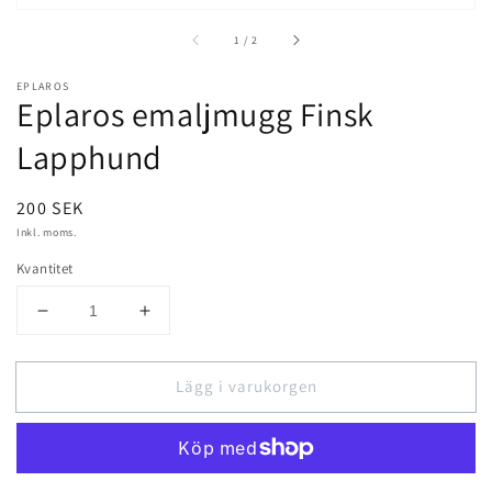
av
1
/
2
EPLAROS
Eplaros emaljmugg Finsk
Lapphund
Ordinarie
200 SEK
pris
Inkl. moms.
Kvantitet
Minska
Öka
kvantitet
kvantitet
för
för
Lägg i varukorgen
Eplaros
Eplaros
emaljmugg
emaljmugg
Finsk
Finsk
Lapphund
Lapphund